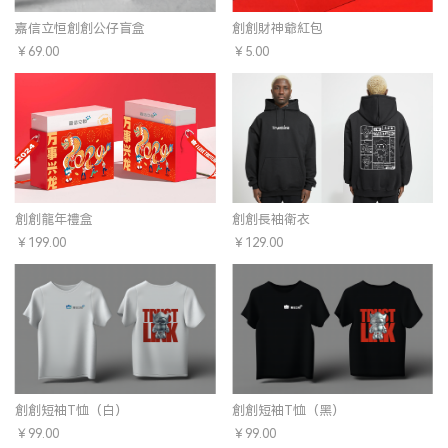
嘉信立恒創創公仔盲盒
創創財神爺紅包
￥69.00
￥5.00
創創龍年禮盒
創創長袖衛衣
￥199.00
￥129.00
創創短袖T恤（白）
創創短袖T恤（黑）
￥99.00
￥99.00